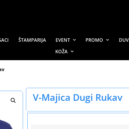
SACI
ŠTAMPARIJA
EVENT
PROMO
DUV
KOŽA
av
V-Majica Dugi Rukav