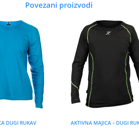
Povezani proizvodi
CA DUGI RUKAV
AKTIVNA MAJICA – DUGI RU