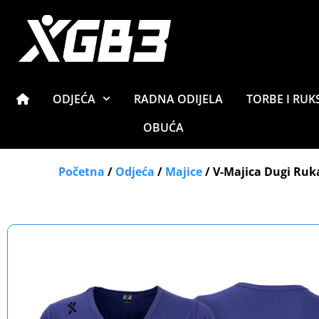
ODJEĆA
RADNA ODIJELA
TORBE I RUK
OBUĆA
Početna
/
Odjeća
/
Majice
/ V-Majica Dugi Ruk