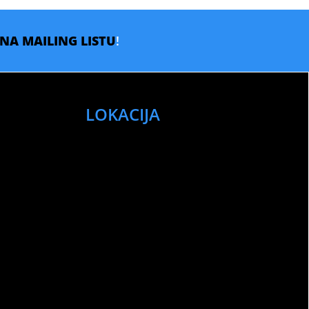
E NA MAILING LISTU
!
LOKACIJA