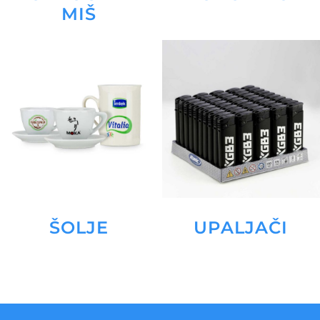
MIŠ
ŠOLJE
UPALJAČI