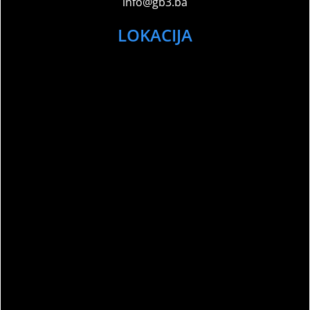
info@gb3.ba
LOKACIJA
Sport Club Memories – All Rights Reserved
©