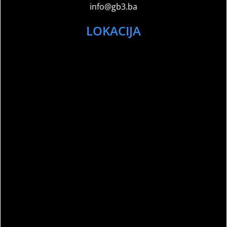
info@gb3.ba
LOKACIJA
Sport Club Memories – All Rights Reserved
©