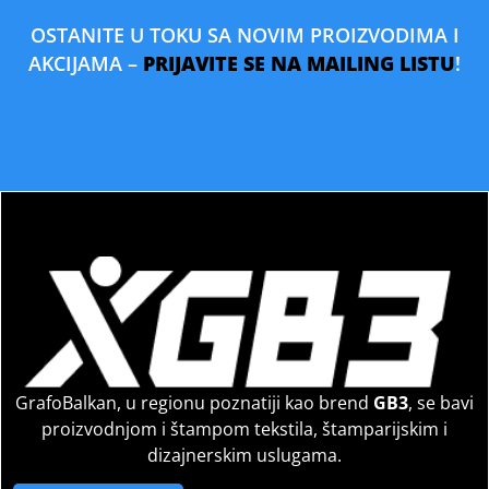
OSTANITE U TOKU SA NOVIM PROIZVODIMA I
AKCIJAMA –
PRIJAVITE SE NA MAILING LISTU
!
GrafoBalkan, u regionu poznatiji kao brend
GB3
, se bavi
proizvodnjom i štampom tekstila, štamparijskim i
dizajnerskim uslugama.