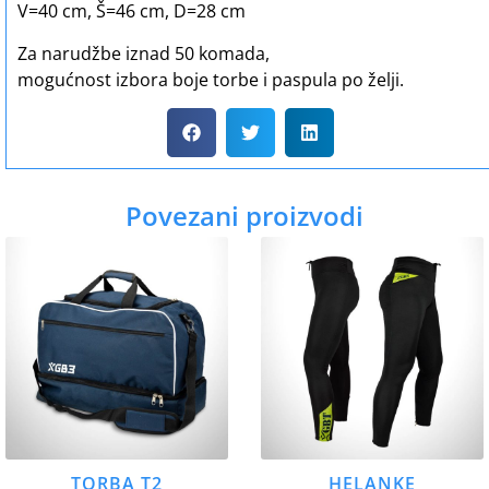
V=40 cm, Š=46 cm, D=28 cm
Za narudžbe iznad 50 komada,
mogućnost izbora boje torbe i paspula po želji.
Povezani proizvodi
TORBA T2
HELANKE