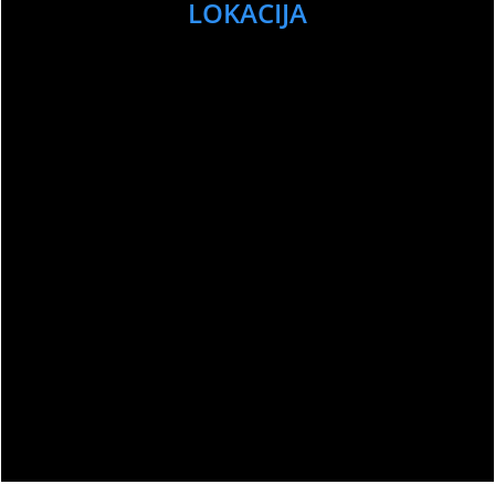
LOKACIJA
Sport Club Memories – All Rights Reserved
©