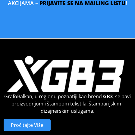
AKCIJAMA –
PRIJAVITE SE NA MAILING LISTU
!
GrafoBalkan, u regionu poznatiji kao brend
GB3
, se bavi
proizvodnjom i štampom tekstila, štamparijskim i
dizajnerskim uslugama.
Pročitajte Više