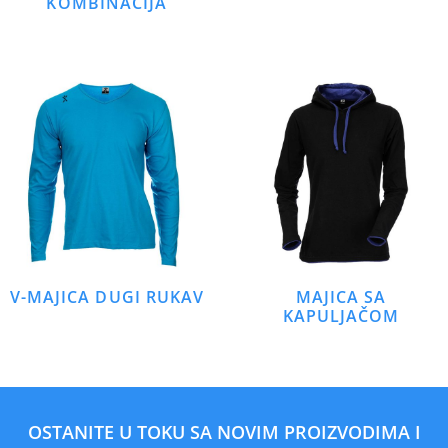
KOMBINACIJA
V-MAJICA DUGI RUKAV
MAJICA SA
KAPULJAČOM
OSTANITE U TOKU SA NOVIM PROIZVODIMA I