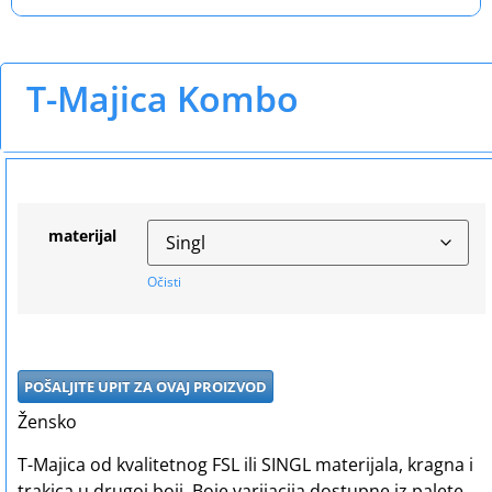
T-Majica Kombo
materijal
Očisti
POŠALJITE UPIT ZA OVAJ PROIZVOD
Žensko
T-Majica od kvalitetnog FSL ili SINGL materijala, kragna i
trakica u drugoj boji. Boje varijacija dostupne iz palete