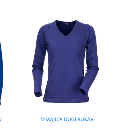
V
V-MAJICA DUGI RUKAV