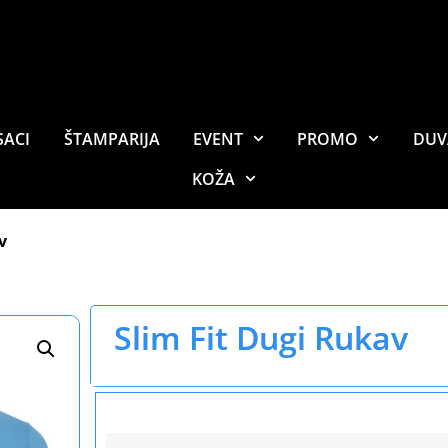
SACI
ŠTAMPARIJA
EVENT
PROMO
DUV
KOŽA
v
Slim Fit Dugi Rukav