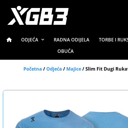
ODJEĆA
RADNA ODIJELA
TORBE I RUK
OBUĆA
Početna
/
Odjeća
/
Majice
/ Slim Fit Dugi Ruka