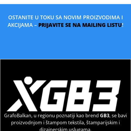
OSTANITE U TOKU SA NOVIM PROIZVODIMA I
AKCIJAMA –
PRIJAVITE SE NA MAILING LISTU
!
GrafoBalkan, u regionu poznatiji kao brend
GB3
, se bavi
proizvodnjom i štampom tekstila, štamparijskim i
dizajnerskim uslugama.