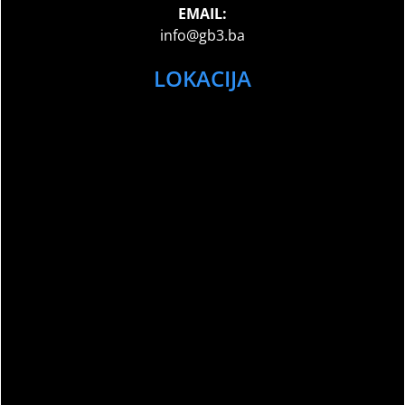
EMAIL:
info@gb3.ba
LOKACIJA
Sport Club Memories – All Rights Reserved
©