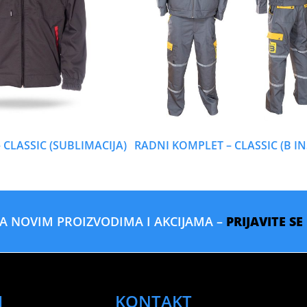
CLASSIC (SUBLIMACIJA)
RADNI KOMPLET – CLASSIC (B IN
SA NOVIM PROIZVODIMA I AKCIJAMA –
PRIJAVITE S
I
KONTAKT