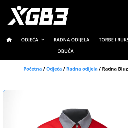
ODJEĆA
RADNA ODIJELA
TORBE I RUK
OBUĆA
Početna
/
Odjeća
/
Radna odijela
/ Radna Blu