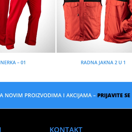
NERKA – 01
RADNA JAKNA 2 U 1
SA NOVIM PROIZVODIMA I AKCIJAMA –
PRIJAVITE S
I
KONTAKT