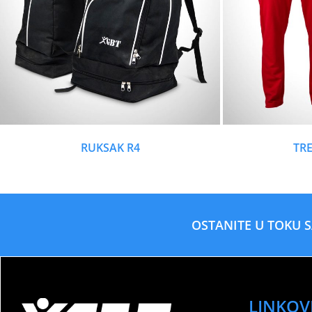
RUKSAK R4
TRE
OSTANITE U TOKU 
LINKOV