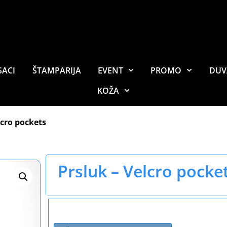
SACI
ŠTAMPARIJA
EVENT
PROMO
DUV
KOŽA
lcro pockets
Prsluk – Velcro pocke