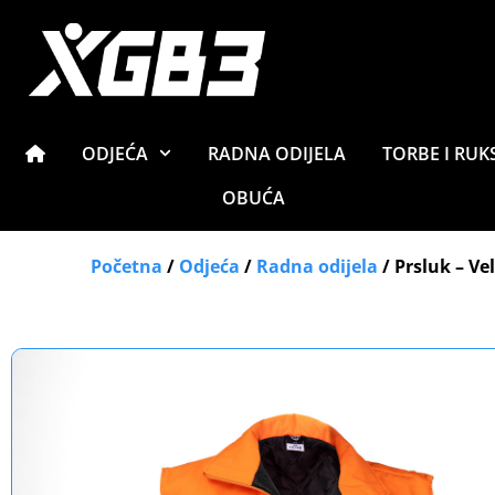
ODJEĆA
RADNA ODIJELA
TORBE I RUK
OBUĆA
Početna
/
Odjeća
/
Radna odijela
/ Prsluk – Ve