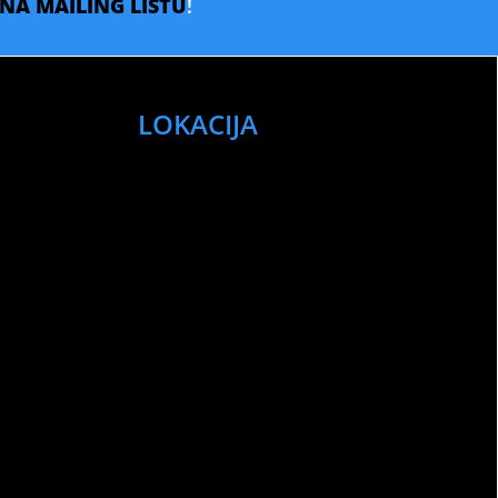
E NA MAILING LISTU
!
LOKACIJA