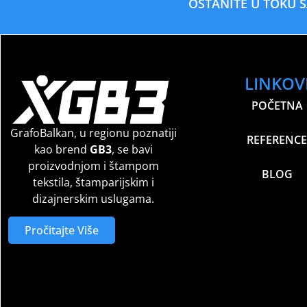
OSTANITE U TOKU 
LINKOV
POČETNA
GrafoBalkan, u regionu poznatiji
REFERENCE
kao brend
GB3
, se bavi
proizvodnjom i štampom
BLOG
tekstila, štamparijskim i
dizajnerskim uslugama.
Pročitajte Više