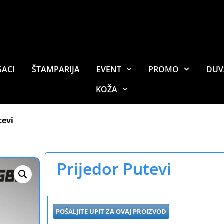
SACI
ŠTAMPARIJA
EVENT
PROMO
DUV
KOŽA
tevi
Prijedor Putevi
POŠALJITE UPIT ZA OVAJ PROIZVOD