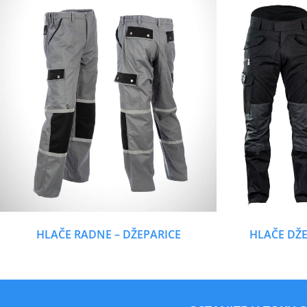
HLAČE RADNE – DŽEPARICE
HLAČE DŽE