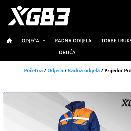
ODJEĆA
RADNA ODIJELA
TORBE I RUK
OBUĆA
Početna
/
Odjeća
/
Radna odijela
/ Prijedor Pu