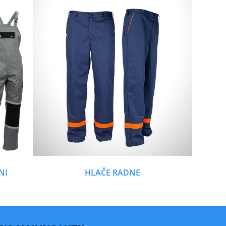
NI
HLAČE RADNE