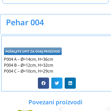
Pehar 004
POŠALJITE UPIT ZA OVAJ PROIZVOD
P004 A – Ø=14cm, H=36cm
P004 B – Ø=12cm, H=32cm
P004 C – Ø=10cm, H=29cm
Povezani proizvodi