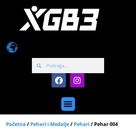
Početna
/
Pehari i Medalje
/
Pehari
/ Pehar 004