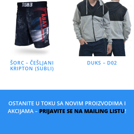
ŠORC – ČEŠLJANI
DUKS – D02
KRIPTON (SUBLI)
OSTANITE U TOKU SA NOVIM PROIZVODIMA I
AKCIJAMA –
PRIJAVITE SE NA MAILING LISTU
!