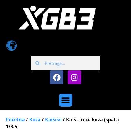
Početna
/
Koža
/
Kaiševi
/ Kaiš – reci. koža (špalt)
1/3.5