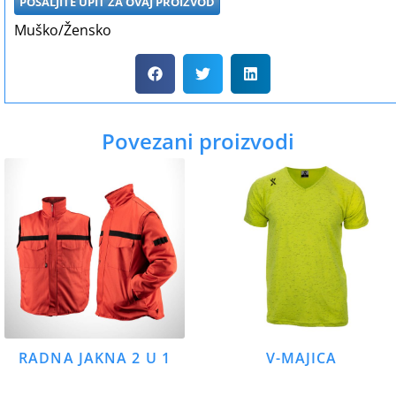
POŠALJITE UPIT ZA OVAJ PROIZVOD
Muško/Žensko
Povezani proizvodi
RADNA JAKNA 2 U 1
V-MAJICA