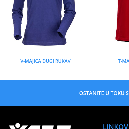
V-MAJICA DUGI RUKAV
T-M
OSTANITE U TOKU 
LINKOV