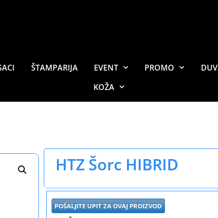
SACI
ŠTAMPARIJA
EVENT
PROMO
DUV
KOŽA
HTZ Šorc HIBRID
POŠALJITE UPIT ZA OVAJ PROIZVOD