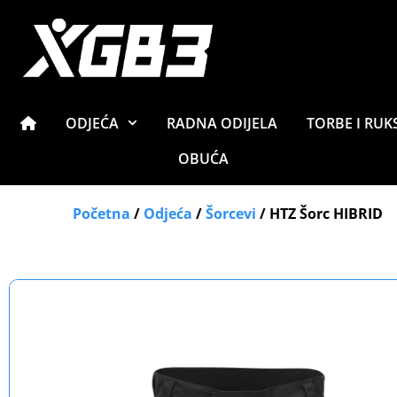
ODJEĆA
RADNA ODIJELA
TORBE I RUK
OBUĆA
Početna
/
Odjeća
/
Šorcevi
/ HTZ Šorc HIBRID