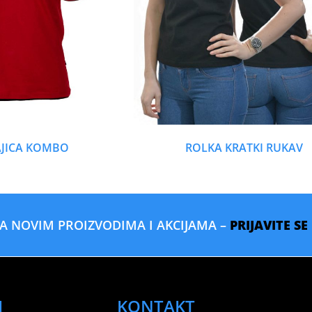
AJICA KOMBO
ROLKA KRATKI RUKAV
SA NOVIM PROIZVODIMA I AKCIJAMA –
PRIJAVITE S
I
KONTAKT