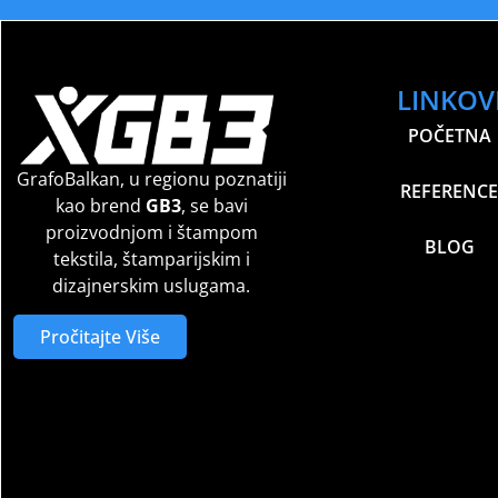
LINKOV
POČETNA
GrafoBalkan, u regionu poznatiji
REFERENCE
kao brend
GB3
, se bavi
proizvodnjom i štampom
BLOG
tekstila, štamparijskim i
dizajnerskim uslugama.
Pročitajte Više
Sport Club Memories – All Rights Reserved
©