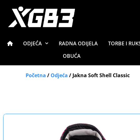
ODJEĆA
RADNA ODIJELA
TORBE I RUK
OBUĆA
Početna
/
Odjeća
/ Jakna Soft Shell Classic