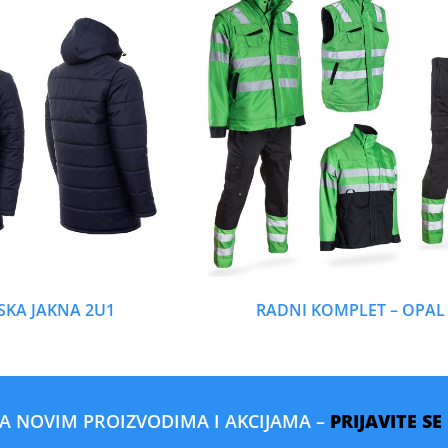
SKA JAKNA 2U1
RADNI KOMPLET – OPAL
SA NOVIM PROIZVODIMA I AKCIJAMA –
PRIJAVITE S