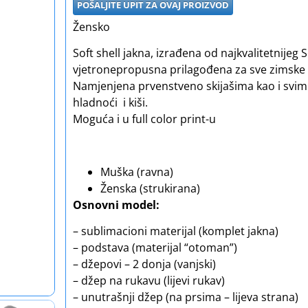
POŠALJITE UPIT ZA OVAJ PROIZVOD
Žensko
Soft shell jakna, izrađena od najkvalitetnijeg
vjetronepropusna prilagođena za sve zimske 
Namjenjena prvenstveno skijašima kao i svim d
hladnoći i kiši.
Moguća i u full color print-u
Muška (ravna)
Ženska (strukirana)
Osnovni model:
– sublimacioni materijal (komplet jakna)
– podstava (materijal “otoman”)
– džepovi – 2 donja (vanjski)
– džep na rukavu (lijevi rukav)
– unutrašnji džep (na prsima – lijeva strana)