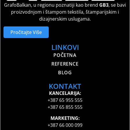
GrafoBalkan, u regionu poznatiji kao brend
GB3
, se bavi
proizvodnjom i štampom tekstila, štamparijskim i
dizajnerskim uslugama.
Pročitajte Više
LINKOVI
POČETNA
REFERENCE
BLOG
KONTAKT
KANCELARIJA:
+387 65 955 555
+387 65 855 555
MARKETING:
+387 66 000 099