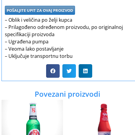
POŠALJITE UPIT ZA OVAJ PROIZVOD
– Oblik i veličina po želji kupca
– Prilagođeno određenom proizvodu, po originalnoj
specifikaciji proizvoda
– Ugrađena pumpa
– Veoma lako postavljanje
– Uključuje transportnu torbu
Povezani proizvodi