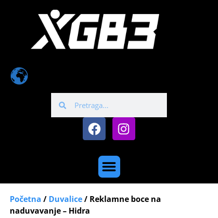
Početna
/
Duvalice
/ Reklamne boce na
naduvavanje – Hidra