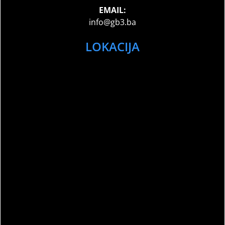
EMAIL:
info@gb3.ba
LOKACIJA
Sport Club Memories – All Rights Reserved
©