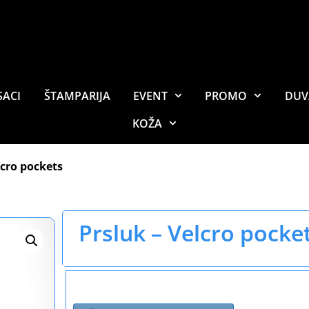
SACI
ŠTAMPARIJA
EVENT
PROMO
DUV
KOŽA
lcro pockets
Prsluk – Velcro pocke