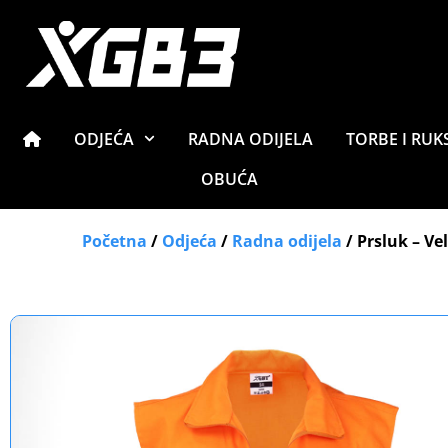
ODJEĆA
RADNA ODIJELA
TORBE I RUK
OBUĆA
Početna
/
Odjeća
/
Radna odijela
/ Prsluk – Ve