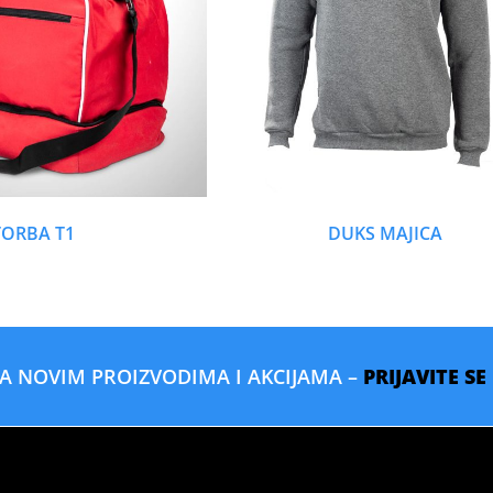
TORBA T1
DUKS MAJICA
SA NOVIM PROIZVODIMA I AKCIJAMA –
PRIJAVITE S