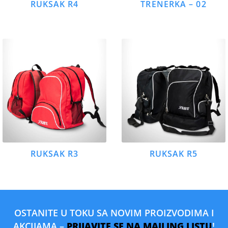
RUKSAK R4
TRENERKA – 02
RUKSAK R3
RUKSAK R5
OSTANITE U TOKU SA NOVIM PROIZVODIMA I
AKCIJAMA –
PRIJAVITE SE NA MAILING LISTU
!