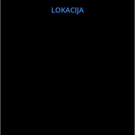
LOKACIJA
Sport Club Memories – All Rights Reserved
©