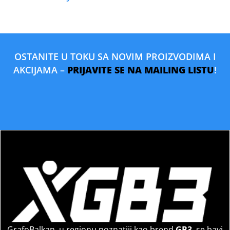
OSTANITE U TOKU SA NOVIM PROIZVODIMA I
AKCIJAMA –
PRIJAVITE SE NA MAILING LISTU
!
GrafoBalkan, u regionu poznatiji kao brend
GB3
, se bavi