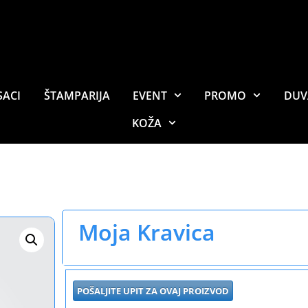
SACI
ŠTAMPARIJA
EVENT
PROMO
DUV
KOŽA
Moja Kravica
POŠALJITE UPIT ZA OVAJ PROIZVOD