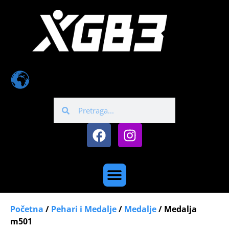
Početna
/
Pehari i Medalje
/
Medalje
/ Medalja
m501