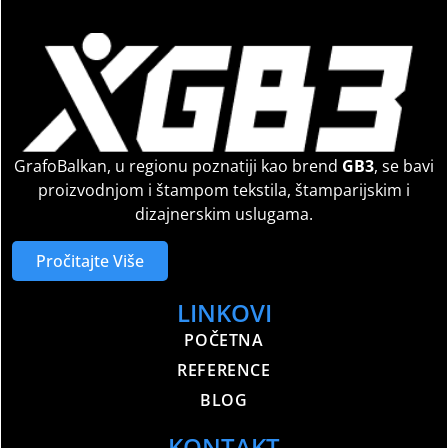
GrafoBalkan, u regionu poznatiji kao brend
GB3
, se bavi
proizvodnjom i štampom tekstila, štamparijskim i
dizajnerskim uslugama.
Pročitajte Više
LINKOVI
POČETNA
REFERENCE
BLOG
KONTAKT