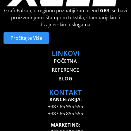
GrafoBalkan, u regionu poznatiji kao brend
GB3
, se bavi
proizvodnjom i štampom tekstila, štamparijskim i
dizajnerskim uslugama.
Pročitajte Više
LINKOVI
POČETNA
REFERENCE
BLOG
KONTAKT
KANCELARIJA:
+387 65 955 555
+387 65 855 555
MARKETING: