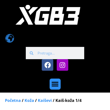
Početna
/
Koža
/
Kaiševi
/ Kaiš-koža 1/4