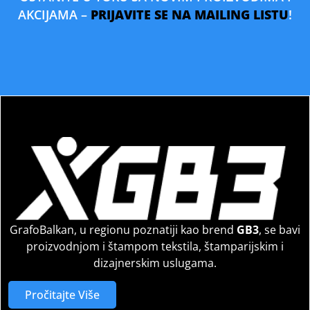
AKCIJAMA –
PRIJAVITE SE NA MAILING LISTU
!
GrafoBalkan, u regionu poznatiji kao brend
GB3
, se bavi
proizvodnjom i štampom tekstila, štamparijskim i
dizajnerskim uslugama.
Pročitajte Više