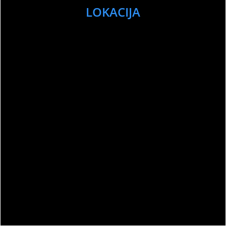
LOKACIJA
Sport Club Memories – All Rights Reserved
©