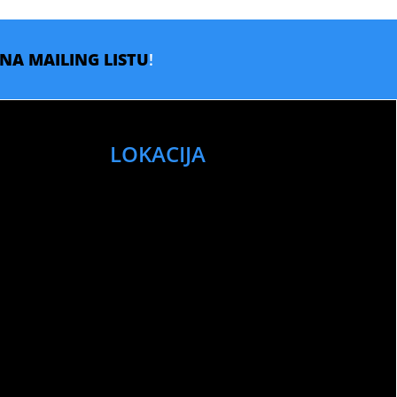
E NA MAILING LISTU
!
LOKACIJA