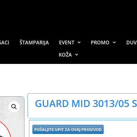
SACI
ŠTAMPARIJA
EVENT
PROMO
DUV
KOŽA
GUARD MID 3013/05 
POŠALJITE UPIT ZA OVAJ PROIZVOD