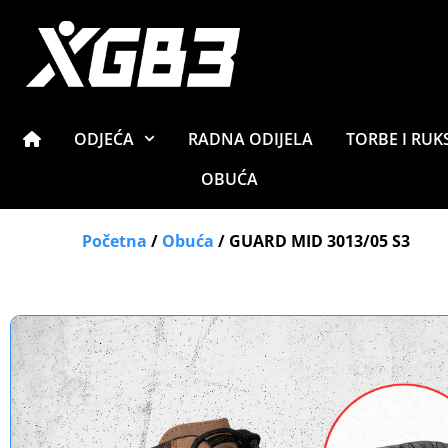
ODJEĆA
RADNA ODIJELA
TORBE I RUK
OBUĆA
Početna
/
Obuća
/ GUARD MID 3013/05 S3