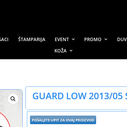
SACI
ŠTAMPARIJA
EVENT
PROMO
DUV
KOŽA
GUARD LOW 2013/05 
POŠALJITE UPIT ZA OVAJ PROIZVOD