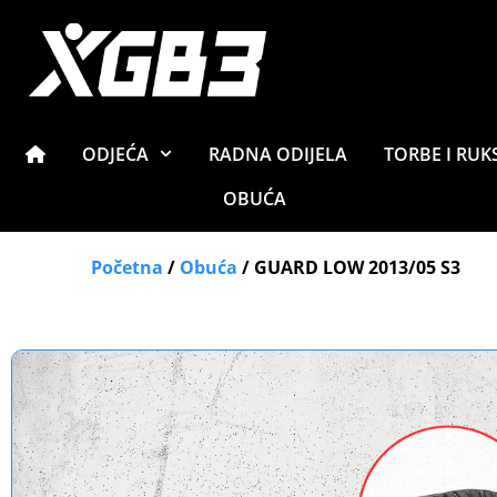
ODJEĆA
RADNA ODIJELA
TORBE I RUK
OBUĆA
Početna
/
Obuća
/ GUARD LOW 2013/05 S3