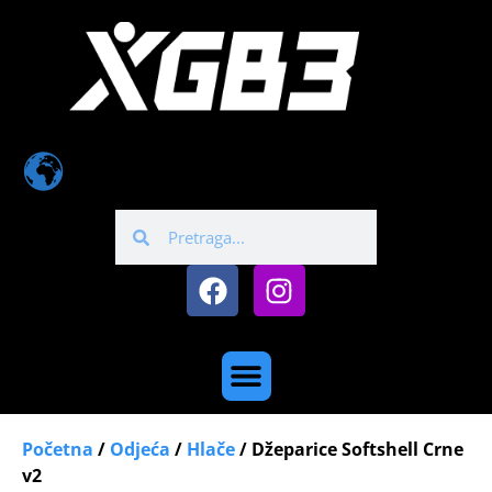
Početna
/
Odjeća
/
Hlače
/ Džeparice Softshell Crne
v2