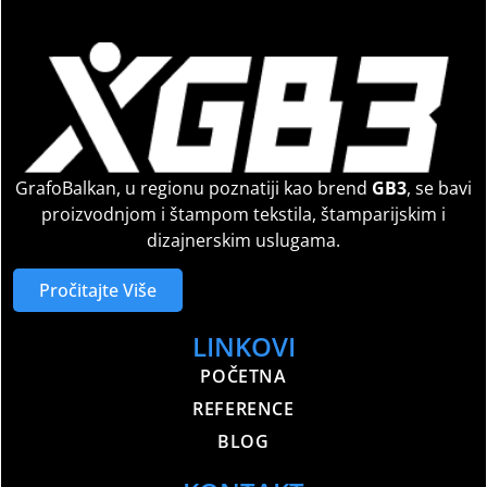
GrafoBalkan, u regionu poznatiji kao brend
GB3
, se bavi
proizvodnjom i štampom tekstila, štamparijskim i
dizajnerskim uslugama.
Pročitajte Više
LINKOVI
POČETNA
REFERENCE
BLOG