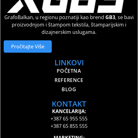
GrafoBalkan, u regionu poznatiji kao brend
GB3
, se bavi
proizvodnjom i štampom tekstila, štamparijskim i
dizajnerskim uslugama.
Pročitajte Više
LINKOVI
POČETNA
REFERENCE
BLOG
KONTAKT
KANCELARIJA:
+387 65 955 555
+387 65 855 555
MARKETING: