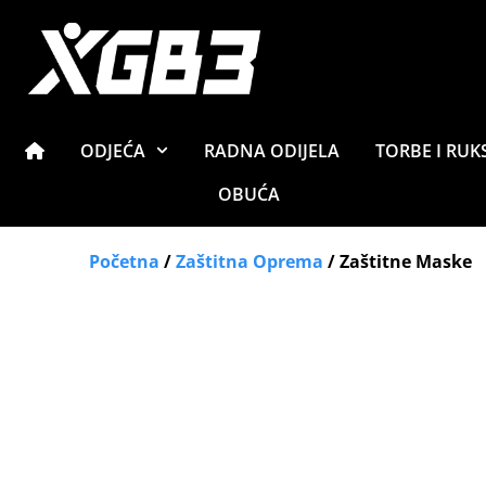
ODJEĆA
RADNA ODIJELA
TORBE I RUK
OBUĆA
Početna
/
Zaštitna Oprema
/ Zaštitne Maske