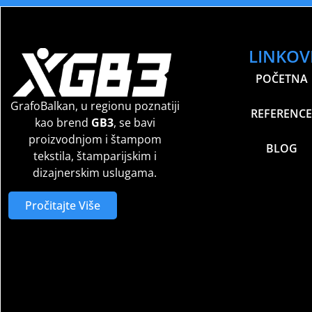
LINKOV
POČETNA
GrafoBalkan, u regionu poznatiji
REFERENCE
kao brend
GB3
, se bavi
proizvodnjom i štampom
BLOG
tekstila, štamparijskim i
dizajnerskim uslugama.
Pročitajte Više
Sport Club Memories – All Rights Reserved
©