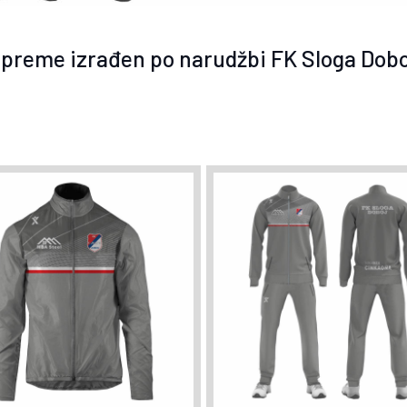
opreme izrađen po narudžbi FK Sloga Dobo