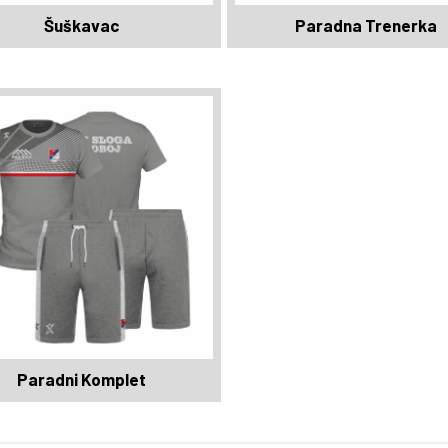
Šuškavac
Paradna Trenerka
Paradni Komplet